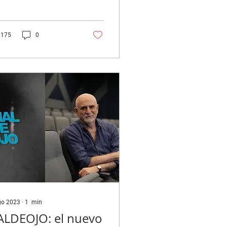
culas preferidas del
de los colaboradores
uestra revista....
175
0
go 2023
∙
1
min
LDEOJO: el nuevo