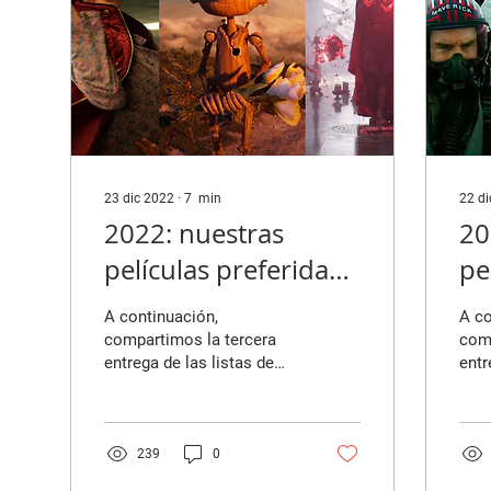
23 dic 2022
∙
7
min
22 d
2022: nuestras
20
películas preferidas
pe
(parte 3)
(p
A continuación,
A co
compartimos la tercera
com
entrega de las listas de
entr
películas favoritas del año
pelí
de los colaboradores de
de l
nuestra revista....
nues
239
0