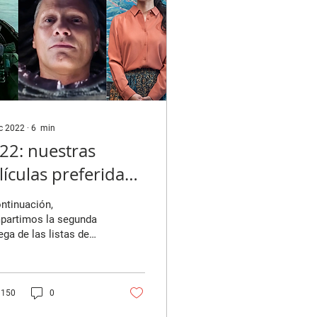
ic 2022
∙
6
min
22: nuestras
lículas preferidas
arte 2)
ntinuación,
partimos la segunda
ega de las listas de
culas favoritas del año
os colaboradores de
tra revista....
150
0