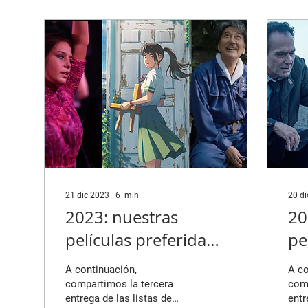
21 dic 2023
∙
6
min
20 d
2023: nuestras
20
películas preferidas
pe
(parte 3)
(p
A continuación,
A co
compartimos la tercera
com
entrega de las listas de
entr