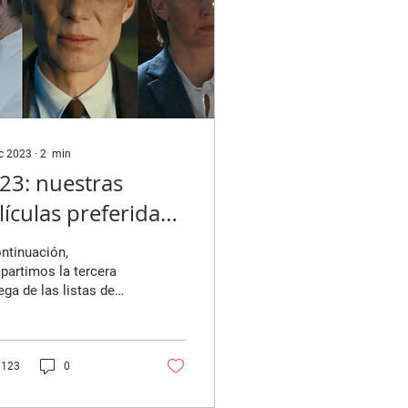
ic 2023
∙
2
min
23: nuestras
lículas preferidas
arte 4)
ntinuación,
artimos la tercera
ega de las listas de
culas preferidas del
de los colaboradores
uestra revista....
123
0