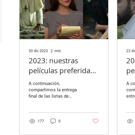
30 dic 2023
∙
2
min
22 d
2023: nuestras
20
películas preferidas
pe
(parte 5)
(p
A continuación,
A co
compartimos la entrega
comp
final de las listas de
entr
películas preferidas del
pelí
año de los colaboradores
año 
de nuestra revista....
de n
177
0