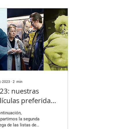
ic 2023
∙
2
min
23: nuestras
lículas preferidas
arte 2)
ntinuación,
partimos la segunda
ega de las listas de