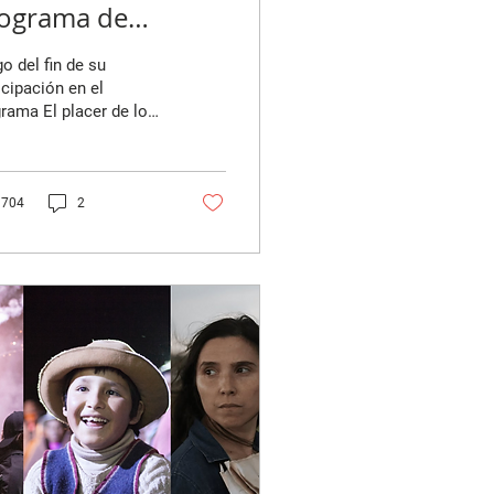
ograma de
cardo Bedoya
o del fin de su
icipación en el
rama El placer de los
, Ricardo Bedoya
ena un nuevo
rama de cine, ahora
edes....
704
2