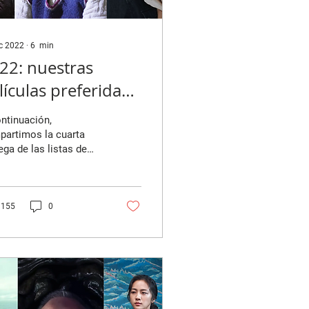
ic 2022
∙
6
min
22: nuestras
lículas preferidas
arte 4)
ntinuación,
artimos la cuarta
ega de las listas de
culas favoritas del año
uienes escriben en
tra revista. En...
155
0