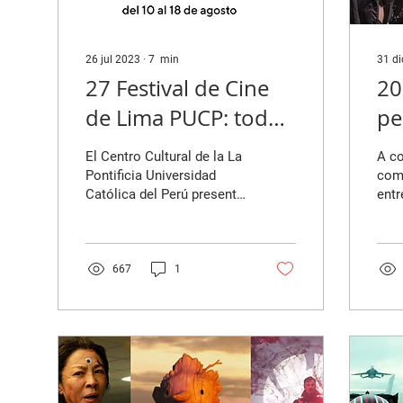
26 jul 2023
∙
7
min
31 d
27 Festival de Cine
20
de Lima PUCP: todo
pe
lo que hay que saber
(p
El Centro Cultural de la La
A co
Pontificia Universidad
comp
Católica del Perú presenta
entr
la programación del 27
pelí
Festival de Cine de Lima
de q
PUCP, el...
nues
667
1