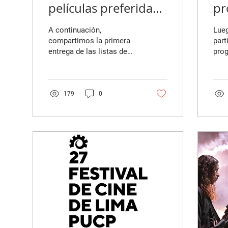
películas preferidas
pr
(parte 1)
Ri
A continuación,
Lueg
compartimos la primera
part
entrega de las listas de
prog
películas preferidas del
ojos
año de los colaboradores
estr
de nuestra revista....
prog
en r
179
0