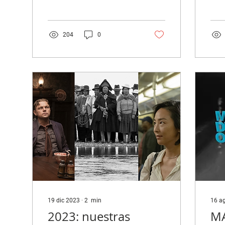
películas preferidas del
pelí
año de los colaboradores
año 
de nuestra revista....
de n
204
0
19 dic 2023
∙
2
min
16 a
2023: nuestras
MA