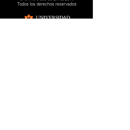
Todos los derechos reservados
Los trabajos firmados son de
responsabilidad de los autores. Esta
página web se realiza con fines
absolutamente educativos.
NOSOTROS
CONTÁCTANOS
REDES SOCIALES