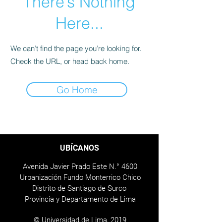
There’s Nothing
Here...
We can’t find the page you’re looking for.
Check the URL, or head back home.
Go Home
UBÍCANOS
Avenida Javier Prado Este N.° 4600
Urbanización Fundo Monterrico Chico
Distrito de Santiago de Surco
Provincia y Departamento de Lima
© Universidad de Lima, 2019