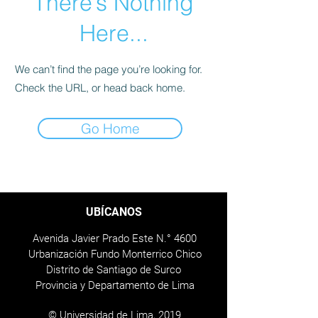
There’s Nothing
Here...
We can’t find the page you’re looking for.
Check the URL, or head back home.
Go Home
UBÍCANOS
Avenida Javier Prado Este N.° 4600
Urbanización Fundo Monterrico Chico
Distrito de Santiago de Surco
Provincia y Departamento de Lima
© Universidad de Lima, 2019