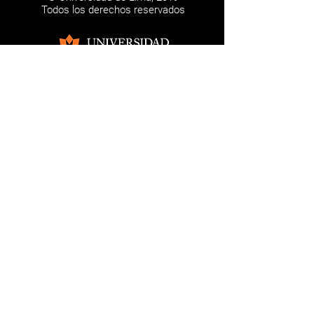
Todos los derechos reservados
Los trabajos firmados son de
responsabilidad de los autores. Esta
página web se realiza con fines
absolutamente educativos.
NOSOTROS
CONTÁCTANOS
REDES SOCIALES