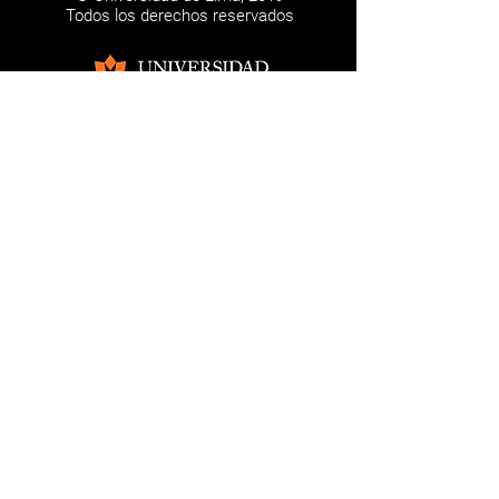
Todos los derechos reservados
Los trabajos firmados son de
responsabilidad de los autores. Esta
página web se realiza con fines
absolutamente educativos.
NOSOTROS
CONTÁCTANOS
REDES SOCIALES