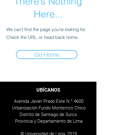
There’s Nothing
Here...
We can’t find the page you’re looking for.
Check the URL, or head back home.
Go Home
UBÍCANOS
Avenida Javier Prado Este N.° 4600
Urbanización Fundo Monterrico Chico
Distrito de Santiago de Surco
Provincia y Departamento de Lima
© Universidad de Lima, 2019