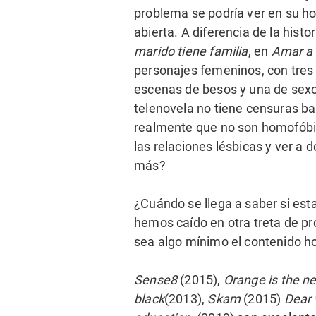
problema se podría ver en su ho
abierta. A diferencia de la hist
marido tiene familia
, en
Amar a
personajes femeninos, con tre
escenas de besos y una de sexo. 
telenovela no tiene censuras ba
realmente que no son homofóbic
las relaciones lésbicas y ver a
más?
¿Cuándo se llega a saber si e
hemos caído en otra treta de p
sea algo mínimo el contenido h
Sense8
(2015),
Orange is the n
black
(2013),
Skam
(2015)
Dear 