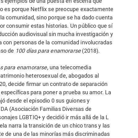
s ejemplos de una puesta en escena que
 no es porque Netflix se preocupe exactamente
a la comunidad, sino porque se ha dado cuenta
or consumir estas historias. Un público que sí
oducción audiovisual sin mucha investigación y
ta con personas de la comunidad involucradas
aso de
100 días para enamorarse
(2018).
as para enamorarse
, una telecomedia
atrimonio heterosexual de, abogados al
20, decide firmar un contrato de separación
 específicas para poner a prueba su amor. La
ajó desde el episodio 0 sus guiones y
FDA (Asociación Familias Diversas de
onajes LGBTIQ+ y decidió ir más allá de la L
ela narra la transición de un chico trans y las
te de una de las minorías más discriminadas