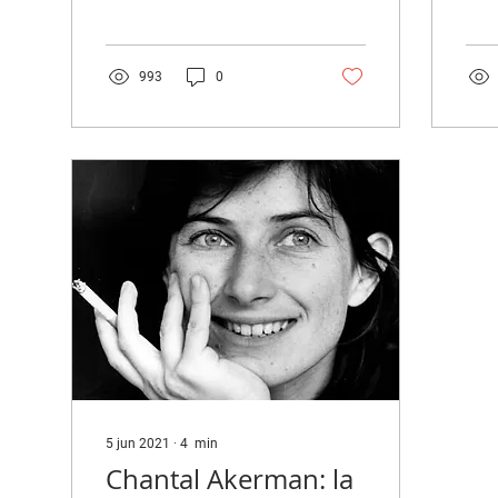
uno de los íconos de la
real
cultura pop. ¿Qué hay
el m
detrás del personaje...
del..
993
0
5 jun 2021
∙
4
min
Chantal Akerman: la