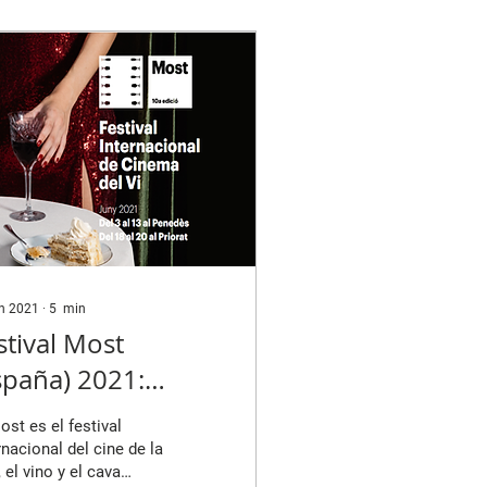
un 2021
∙
5
min
stival Most
spaña) 2021:
otes de vino y
ost es el festival
rtometraje
rnacional del cine de la
, el vino y el cava