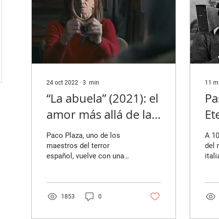
24 oct 2022
∙
3
min
11 m
“La abuela” (2021): el
Pa
amor más allá de la
Et
muerte
va
Paco Plaza, uno de los
A 10
ne
maestros del terror
del 
español, vuelve con una
ital
película distinta, aunque
Paso
igual de inquietante. La
1922
producción tuvo que...
1975
1853
0