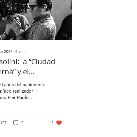
ar 2022
∙
6
min
solini: la “Ciudad
erna” y el
ndalismo
0 años del nacimiento
ofascista
mítico realizador
iano Pier Paolo
lini (5 de marzo de
 - 2 de noviembre de
), recordemos...
137
0
2