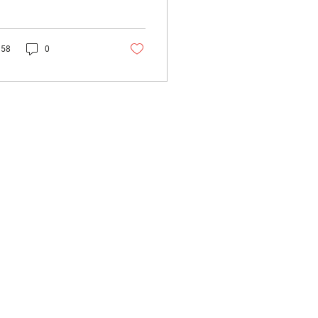
izado desde el 2011 en
unicipio de Vilafranca
.
58
0