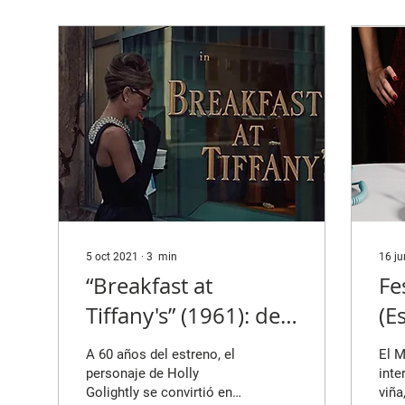
5 oct 2021
∙
3
min
16 j
“Breakfast at
Fe
Tiffany's” (1961): de
(E
Capote a Hepburn
br
A 60 años del estreno, el
El M
co
personaje de Holly
inte
Golightly se convirtió en
viña