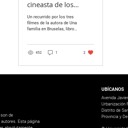
cineasta de los
espacios cotidianos
Un recurrido por los tres
filmes de la autora de Una
familia en Bruselas, libro
recientemente publicado
en España que fue
presentado...
452
1
2
UBÍCANOS
Avenida Javie
Urbanización 
Distrito de S
 son de
Provincia y D
s autores. Esta página
nes absolutamente