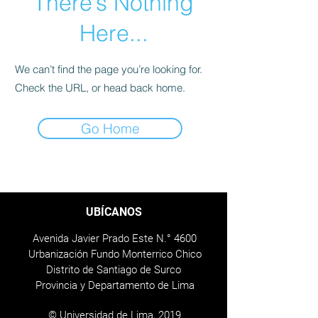
There’s Nothing
Here...
We can’t find the page you’re looking for.
Check the URL, or head back home.
Go Home
UBÍCANOS
Avenida Javier Prado Este N.° 4600
Urbanización Fundo Monterrico Chico
Distrito de Santiago de Surco
Provincia y Departamento de Lima
© Universidad de Lima, 2019