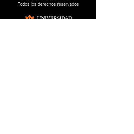
Todos los derechos reservados
Los trabajos firmados son de
responsabilidad de los autores. Esta
página web se realiza con fines
absolutamente educativos.
NOSOTROS
CONTÁCTANOS
REDES SOCIALES