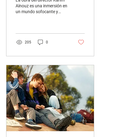
La obra del director Karim
Aïnouz es una inmersión en
un mundo sofocante y
erótico, donde las fronteras
entre lo humano y lo animal
se...
205
0