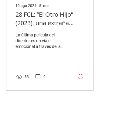
19 ago 2024
∙
5
min
28 FCL: “El Otro Hijo”
(2023), una extraña
travesía por la pérdida
La última película del
director es un viaje
emocional a través de la
ambigüedad y el dolor. Es
una historia que explora las
complejidades...
83
0
UBÍCANOS
Avenida Javier Prado Este N.° 4600