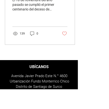
El 18 de noviembre del año
pasado se cumplió el primer
centenario del deceso de
Marcel Proust, notable
escritor francés, quien nos
legó...
139
0
UBÍCANOS
Avenida Javier Prado Este N.° 4600
Urbanización Fundo Monterrico Chico
Distrito de Santiago de Surco
Provincia y Departamento de Lima
© Universidad de Lima, 2019
Todos los derechos reservados