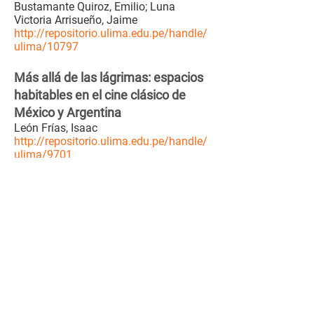
Bustamante Quiroz, Emilio; Luna
Victoria Arrisueño, Jaime
http://repositorio.ulima.edu.pe/handle/
ulima/10797
Más allá de las lágrimas: espacios
habitables en el cine clásico de
México y Argentina
León Frías, Isaac
http://repositorio.ulima.edu.pe/handle/
ulima/9701
Metaficción: de Don Quijote al cine
contemporáneo
Cabrejo Cobián, José Carlos
http://repositorio.ulima.edu.pe/handle/
ulima/10719
Ojos bien abiertos. El lenguaje de
las imágenes en movimiento
Bedoya Wilson, Ricardo; León Frías,