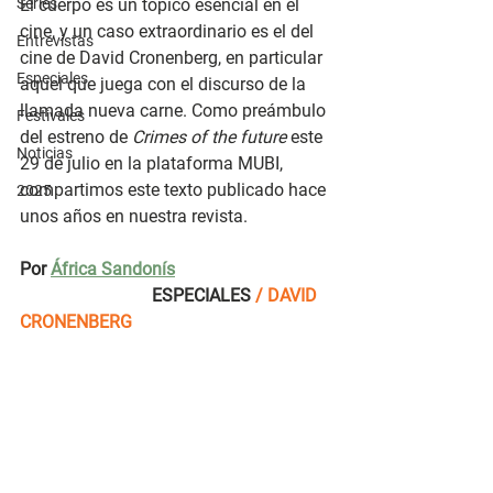
Series
El cuerpo es un tópico esencial en el 
cine, y un caso extraordinario es el del 
Entrevistas
cine de David Cronenberg, en particular 
Especiales
aquel que juega con el discurso de la 
llamada nueva carne. Como preámbulo 
Festivales
del estreno de 
Crimes of the future 
este 
Noticias
29 de julio en la plataforma MUBI, 
compartimos este texto publicado hace 
2025
unos años en nuestra revista. 
Por 
África Sandonís
                              ESPECIALES 
/ DAVID 
CRONENBERG