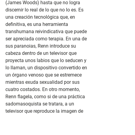
(James Woods) hasta que no logra 
discernir lo real de lo que no lo es. Es 
una creación tecnológica que, en 
definitiva, es una herramienta 
transhumana reivindicativa que puede 
ser apreciada como terapia. En una de 
sus paranoias, Renn introduce su 
cabeza dentro de un televisor que 
proyecta unos labios que lo seducen y 
lo llaman, un dispositivo convertido en 
un órgano venoso que se estremece 
mientras exuda sexualidad por sus 
cuatro costados. En otro momento, 
Renn flagela, como si de una práctica 
sadomasoquista se tratara, a un 
televisor que reproduce la imagen de 
una mujer atada. Las cintas de video 
son objetos trémulos y el abdomen de 
Renn se abre en canal a modo de un 