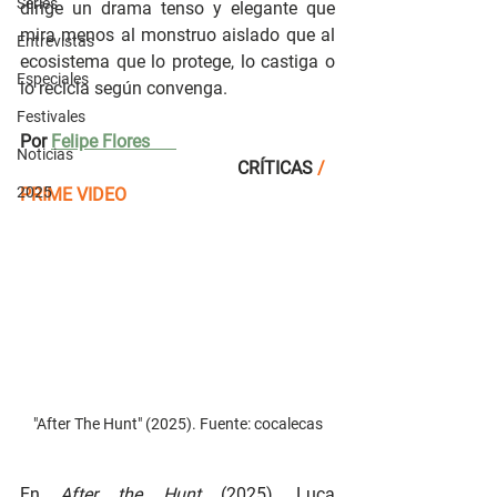
Series
dirige un drama tenso y elegante que 
mira menos al monstruo aislado que al 
Entrevistas
ecosistema que lo protege, lo castiga o 
Especiales
lo recicla según convenga.
Festivales
Por
Felipe Flores
Noticias
CRÍTICAS 
/ 
2025
PRIME VIDEO
"After The Hunt" (2025). Fuente: cocalecas
En 
After the Hunt 
(2025)
, 
Luca 