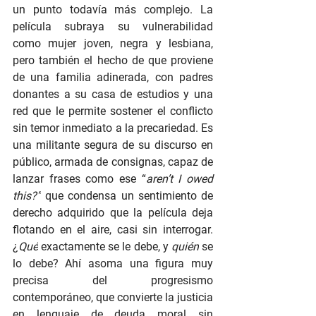
un punto todavía más complejo. La 
película subraya su vulnerabilidad 
como mujer joven, negra y lesbiana, 
pero también el hecho de que proviene 
de una familia adinerada, con padres 
donantes a su casa de estudios y una 
red que le permite sostener el conflicto 
sin temor inmediato a la precariedad. Es 
una militante segura de su discurso en 
público, armada de consignas, capaz de 
lanzar frases como ese “
aren’t I owed 
this?”
 que condensa un sentimiento de 
derecho adquirido que la película deja 
flotando en el aire, casi sin interrogar. 
¿
Qué
 exactamente se le debe, y 
quién
 se 
lo debe? Ahí asoma una figura muy 
precisa del progresismo 
contemporáneo, que convierte la justicia 
en lenguaje de deuda moral sin 