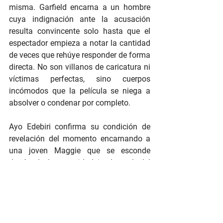
misma. Garfield encarna a un hombre 
cuya indignación ante la acusación 
resulta convincente solo hasta que el 
espectador empieza a notar la cantidad 
de veces que rehúye responder de forma 
directa. No son villanos de caricatura ni 
víctimas perfectas, sino cuerpos 
incómodos que la película se niega a 
absolver o condenar por completo.
Ayo Edebiri confirma su condición de 
revelación del momento encarnando a 
una joven Maggie que se esconde 
detrás de la seguridad intelectual, del 
discurso aprendido, de la militancia 
performativa. Bajo esa coraza hay, sin 
embargo, una capa de vulnerabilidad 
tan palpable que se vuelve difícil dudar 
de sus intenciones, o verla como villana 