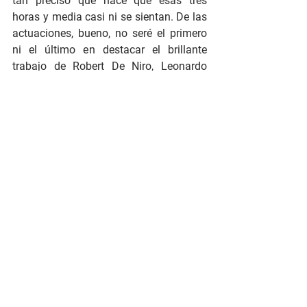
tan preciso que hace que esas tres 
horas y media casi ni se sientan. De las 
actuaciones, bueno, no seré el primero 
ni el último en destacar el brillante 
trabajo de Robert De Niro, Leonardo 
DiCaprio y Lily Gladstone, que saben 
moverse muy bien en esa batalla 
constante que hay entre la luz y la 
oscuridad, a la que sus personajes no 
paran de enfrentarse. Mientras los dos 
primeros siguen demostrando su 
inmensa calidad, la tercera se termina 
de consagrar como una estrella a la que 
no le sobran palabras para expresar 
todo a la perfección.
Los Asesinos de la Luna
 es, entre tantas 
cosas, una amarga reflexión sobre el fin 
del cine tal como lo conocemos (al 