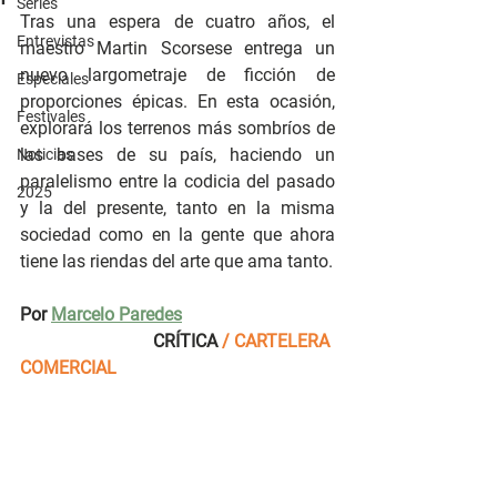
Series
Tras una espera de cuatro años, el 
Entrevistas
maestro Martin Scorsese entrega un 
nuevo largometraje de ficción de 
Especiales
proporciones épicas. En esta ocasión, 
Festivales
explorará los terrenos más sombríos de 
las bases de su país, haciendo un 
Noticias
paralelismo entre la codicia del pasado 
2025
y la del presente, tanto en la misma 
sociedad como en la gente que ahora 
tiene las riendas del arte que ama tanto. 
Por 
Marcelo Paredes
CRÍTICA 
/ CARTELERA 
COMERCIAL