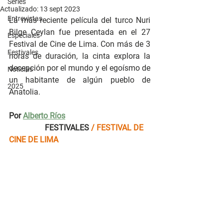
Series
Actualizado:
13 sept 2023
Entrevistas
La más reciente película del turco Nuri 
Bilge Ceylan fue presentada en el 27 
Especiales
Festival de Cine de Lima. Con más de 3 
Festivales
horas de duración, la cinta explora la 
decepción por el mundo y el egoísmo de 
Noticias
un habitante de algún pueblo de 
2025
Anatolia.
Por 
Alberto Ríos
                  FESTIVALES
/ FESTIVAL DE 
CINE DE LIMA