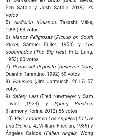
4) 
Diamantes en Bruto (Uncut Gems, 
Ben Safdie y Josh Safdie 2019
) 70 
votos
5) 
Audición (Ôdishon
, Takashi Miike, 
1999) 63 votos
6) 
Manos Peligrosas
 (
Pickup on South 
Street
, Samuel Fuller, 1953)
y 
Los 
sobornados
 (
The Big Heat, 
Fritz Lang, 
1953) 60 votos 
7) 
Perros del depósito
 (
Reservoir Dogs
, 
Quentin Tarantino, 1992) 59 votos
8) 
Paterson 
(Jim Jarmusch, 2016) 57 
votos, 
9) 
Safety Last
 (Fred Newmeyer y Sam 
Taylor ,1923) y
 Spring Breakers 
(Harmony Korine, 2012) 56 votos
10) 
Vivir y morir en Los Ángeles
 (
To Live 
and Die in L.A.
, William Friedkin, 1985) y 
Ángeles Caídos (
Fallen Angels
, Wong 