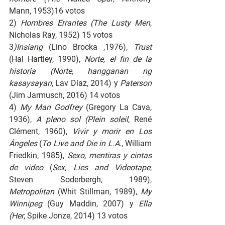
Mann, 1953)16 votos
2) 
Hombres Errantes (The Lusty Men
, 
Nicholas Ray, 1952) 15 votos
3
)Insiang 
(Lino Brocka ,1976), 
Trust 
(Hal Hartley, 1990), 
Norte, el fin de la 
historia (Norte, hangganan ng 
kasaysayan
, Lav Díaz, 2014) y 
Paterson 
(Jim Jarmusch, 2016) 14 votos
4) 
My Man Godfrey 
(Gregory La Cava, 
1936), 
A pleno sol (Plein soleil
, René 
Clément, 1960), 
Vivir y morir en Los 
Ángeles
 (
To Live and Die in L.A.
, William 
Friedkin, 1985), 
Sexo, mentiras y cintas 
de video
 (
Sex, Lies and Videotape
, 
Steven Soderbergh, 1989), 
Metropolitan
 (Whit Stillman, 1989), 
My 
Winnipeg
 (Guy Maddin, 2007) y 
Ella 
(Her
, Spike Jonze, 2014) 13 votos