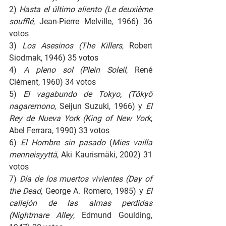
2) 
Hasta el último aliento (Le deuxième 
soufflé
, Jean-Pierre Melville, 1966) 36 
votos
3) 
Los Asesinos (The Killers
, Robert 
Siodmak, 1946) 35 votos
4) 
A pleno sol (Plein Soleil
, René 
Clément, 1960) 34 votos
5) 
El vagabundo de Tokyo, (Tôkyô 
nagaremono
, Seijun Suzuki, 1966)
y
 El 
Rey de Nueva York (King of New York
, 
Abel Ferrara, 1990) 33 votos
6) 
El Hombre sin pasado
 (
Mies vailla 
menneisyyttä
, Aki Kaurismäki, 2002) 31 
votos
7) 
Día de los muertos vivientes (Day of 
the Dead
, George A. Romero, 1985) y
 El 
callejón de las almas perdidas 
(Nightmare Alley
, Edmund Goulding, 