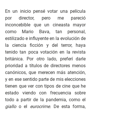
En un inicio pensé votar una película 
por director, pero me pareció 
inconcebible que un cineasta mayor 
como Mario Bava, tan personal, 
estilizado e influyente en la evolución de 
la ciencia ficción y del terror, haya 
tenido tan poca votación en la revista 
británica. Por otro lado, preferí darle 
prioridad a títulos de directores menos 
canónicos, que merecen más atención, 
y en ese sentido parte de mis elecciones 
tienen que ver con tipos de cine que he 
estado viendo con frecuencia sobre 
todo a partir de la pandemia, como el 
giallo 
o el 
eurocrime. 
De esta forma, 
incluí en mi lista filmes como 
La mujer 
del lago
 (
La donna del lago
, 1965) de 
Luigi Bazzoni, una obra excepcional en 