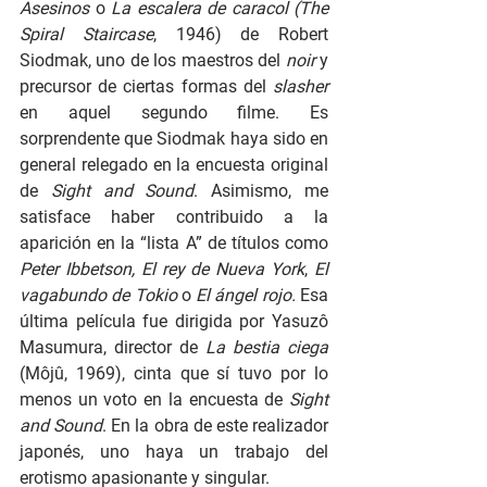
Asesinos
 o 
La escalera de caracol (The 
Spiral Staircase
, 1946) de Robert 
Siodmak, uno de los maestros del 
noir 
y 
precursor de ciertas formas del 
slasher 
en aquel segundo filme. Es 
sorprendente que Siodmak haya sido en 
general relegado en la encuesta original 
de 
Sight and Sound
. Asimismo, me 
satisface haber contribuido a la 
aparición en la “lista A” de títulos como 
Peter Ibbetson, El rey de Nueva York
, 
El 
vagabundo de Tokio 
o 
El ángel rojo. 
Esa 
última película fue dirigida por Yasuzô 
Masumura, director de 
La bestia ciega 
(Môjû, 1969), cinta que sí tuvo por lo 
menos un voto en la encuesta de 
Sight 
and Sound
. En la obra de este realizador 
japonés, uno haya un trabajo del 
erotismo apasionante y singular.