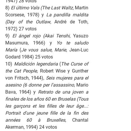
1947)
28 votos
8) 
El último Vals (The Last Waltz
,
Martin 
Scorsese, 1978) y
 La pandilla maldita 
(Day of the Outlaw
, André de Toth, 
1972) 27 votos
9) 
El ángel rojo (Akai Tenshi
, Yasuzo 
Masumura, 1966)
y
 Yo te saludo 
María
 (
Je vous salue, Marie
, Jean-Luc 
Godard 1984) 25 votos
10) 
Maldición legendaria
 (
The Curse of 
the Cat People
, Robert Wise y Gunther 
von Fritsch, 1944),
 Seis mujeres para el 
asesino (6 donne per l'assassino
, Mario 
Bava, 1964) y
 Retrato de una joven a 
finales de los años 60 en Bruselas (Tous 
les garçons et les filles de leur âge...: 
Portrait d'une jeune fille de la fin des 
années 60 à Bruxelles
, Chantal 
Akerman, 1994) 24
votos