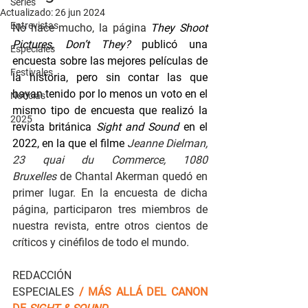
Series
Actualizado:
26 jun 2024
Entrevistas
No hace mucho, la página 
They Shoot 
Pictures, Don’t They? 
publicó una 
Especiales
encuesta sobre las mejores películas de 
Festivales
la historia, pero sin contar las que 
hayan tenido por lo menos un voto en el 
Noticias
mismo tipo de encuesta que realizó la 
2025
revista británica
 Sight and Sound 
en el 
2022, en la que el filme
Jeanne Dielman, 
23 quai du Commerce, 1080 
Bruxelles
 de Chantal Akerman quedó en 
primer lugar. En la encuesta de dicha 
página, participaron tres miembros de 
nuestra revista, entre otros cientos de 
críticos y cinéfilos de todo el mundo.
REDACCIÓN                                       
ESPECIALES 
/ MÁS ALLÁ DEL CANON 