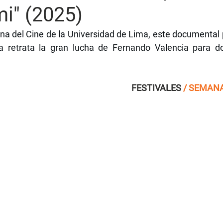
i" (2025)
na del Cine de la Universidad de Lima, este documental p
 retrata la gran lucha de Fernando Valencia para dob
                                                 FESTIVALES 
/
SEMANA