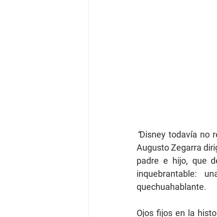
“
Disney todavía no 
Augusto Zegarra dirig
padre e hijo, que 
inquebrantable: u
quechuahablante.
Ojos fijos en la his