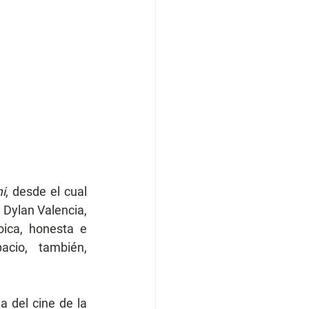
i
, desde el cual 
 Dylan Valencia, 
ica, honesta e 
cio, también, 
 del cine de la 