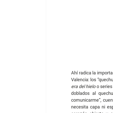
Ahí radica la import
Valencia: los “quech
era del hielo
 o serie
doblados al quechu
comunicarme”, cuent
necesita capa ni es