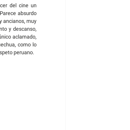
er del cine un 
 Parece absurdo 
 ancianos, muy 
to y descanso, 
único aclamado, 
uechua, como lo 
espeto peruano.