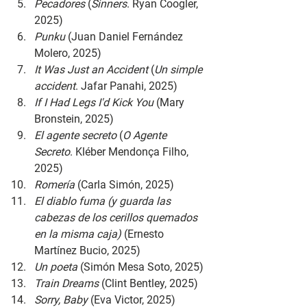
Pecadores 
(
Sinners
. Ryan Coogler, 
2025)
Punku 
(Juan Daniel Fernández 
Molero, 2025)
It Was Just an Accident 
(
Un simple 
accident
. Jafar Panahi, 2025)
If I Had Legs I'd Kick You 
(Mary 
Bronstein, 2025)
El agente secreto 
(
O Agente 
Secreto
. Kléber Mendonça Filho, 
2025)
Romería 
(Carla Simón, 2025)
El diablo fuma (y guarda las 
cabezas de los cerillos quemados 
en la misma caja) 
(Ernesto 
Martínez Bucio, 2025)
Un poeta 
(Simón Mesa Soto, 2025)
Train Dreams 
(Clint Bentley, 2025)
Sorry, Baby 
(Eva Victor, 2025)