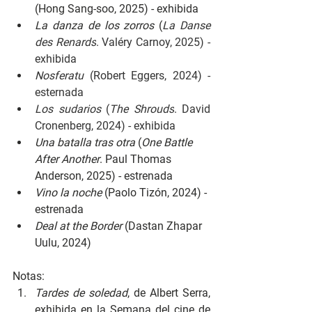
(Hong Sang-soo, 2025) - exhibida
La danza de los zorros 
(
La Danse 
des Renards
. Valéry Carnoy, 2025) - 
exhibida
Nosferatu 
(Robert Eggers, 2024) - 
esternada
Los sudarios 
(
The Shrouds
. David 
Cronenberg, 2024) - exhibida
Una batalla tras otra 
(
One Battle 
After Another
. Paul Thomas 
Anderson, 2025) - estrenada
Vino la noche 
(Paolo Tizón, 2024) - 
estrenada
Deal at the Border 
(
Dastan Zhapar 
Uulu, 2024)
Notas:
Tardes de soledad
, de Albert Serra, 
exhibida en la Semana del cine de 