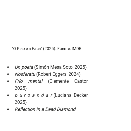
"O Riso e a Faca" (2025). Fuente: IMDB
Un poeta 
(Simón Mesa Soto, 2025)
Nosferatu 
(Robert Eggers, 2024)
Frío mental 
(Clemente Castor, 
2025)
p u r o a n d a r 
(Luciana Decker, 
2025)
Reflection in a Dead Diamond 
(
Reflet dans un diamant mort
. 
Hélène Cattet y Bruno Forzani, 
2025)