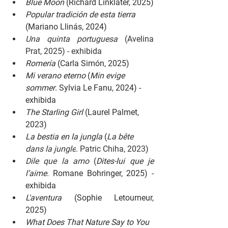
Blue Moon 
(Richard Linklater, 2025)
Popular tradición de esta tierra 
(Mariano Llinás, 2024)
Una quinta portuguesa 
(Avelina 
Prat, 2025) - exhibida
Romería 
(Carla Simón, 2025)
Mi verano eterno 
(
Min evige 
sommer
. Sylvia Le Fanu, 2024) - 
exhibida
The Starling Girl 
(Laurel Palmet, 
2023)
La bestia en la jungla 
(
La bête 
dans la jungle
. Patric Chiha, 2023
)
Dile que la amo 
(
Dites-lui que je 
l’aime. 
Romane Bohringer, 2025) - 
exhibida
L'aventura 
(Sophie Letourneur, 
2025)
What Does That Nature Say to You 