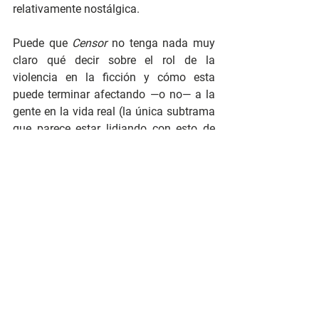
relativamente nostálgica.
Puede que 
Censor
 no tenga nada muy 
claro qué decir sobre el rol de la 
violencia en la ficción y cómo esta 
puede terminar afectando —o no— a la 
gente en la vida real (la única subtrama 
que parece estar lidiando con esto de 
manera directa es abandonada sin 
reparos), pero felizmente eso no se 
torna en un problema demasiado grave. 
De hecho, resulta fácil disfrutar de
Censor
 gracias a la recreación tan 
palpable y creíble que presenta de una 
época, y al buen trabajo que Algar hace 
con el personaje de Enid. No es el mejor 
ejemplar de terror británico de los 
últimos años, pero si quieren ver algo 
diferente, que los remonte a un tiempo 