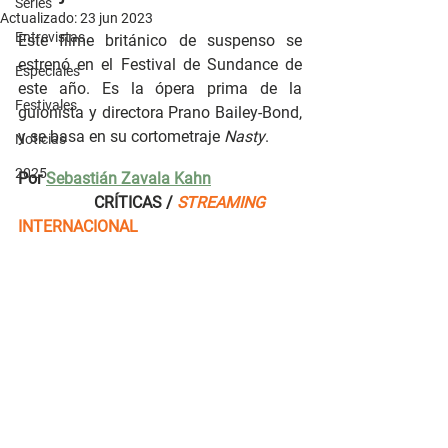
Series
Actualizado:
23 jun 2023
Entrevistas
Este filme británico de suspenso se 
estrenó en el Festival de Sundance de 
Especiales
este año. Es la ópera prima de la 
Festivales
guionista y directora Prano Bailey-Bond, 
y se basa en su cortometraje 
Nasty
.
Noticias
2025
Por 
Sebastián Zavala Kahn
CRÍTICAS /
STREAMING
INTERNACIONAL