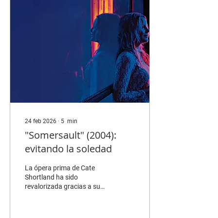
"Mistura" (2024). Fuente:
IMDb Mistura es una
historia sobre la diversidad
de influencias culturales
que conforman la sociedad
limeña y todos sus
aspectos: relaciones...
24 feb 2026
∙
5
min
"Somersault" (2004):
evitando la soledad
La ópera prima de Cate
Shortland ha sido
revalorizada gracias a su
restauración en 4K: un
retrato íntimo de una
adolescente herida que