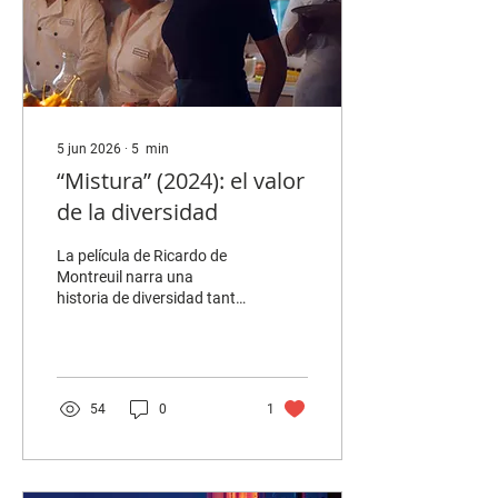
Lo cual no es algo malo,...
5 jun 2026
∙
5
min
“Mistura” (2024): el valor
de la diversidad
La película de Ricardo de
Montreuil narra una
historia de diversidad tanto
cultural como
gastronómica, que se
termina sintiendo más
como un cuento de hadas
naif que como una
54
0
1
representación verdadera
de la sociedad limeña. Por
Sebastián Zavala CRÍTICAS
/ VIDEO ON DEMAND