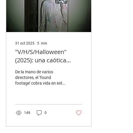
31 oct 2025
∙
5
min
"V/H/S/Halloween"
(2025): una caótica
Noche de Brujas
De la mano de varios
directores, el ‘found
footage’ cobra vida en esta
película de terror
estadounidense sobre el
mítico último día de
octubre. Por Sebastián
Zavala CRÍTICA / PRIME
149
0
VIDEO "V/H/S/Halloween"
(2025). Fuente: IMDB
Desde 2012, la franquicia