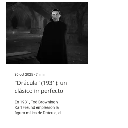
de VHS ha estado lanzando
nuevas entregas de manera
bastante consistente,
dándonos la oportunidad
de disfrutar cortometrajes
de terror de distintas...
30 oct 2025
∙
7
min
"Drácula" (1931): un
clásico imperfecto
En 1931, Tod Browning y
Karl Freund emplearon la
figura mítica de Drácula, el
personaje del escritor
irlandés Bram Stoker para