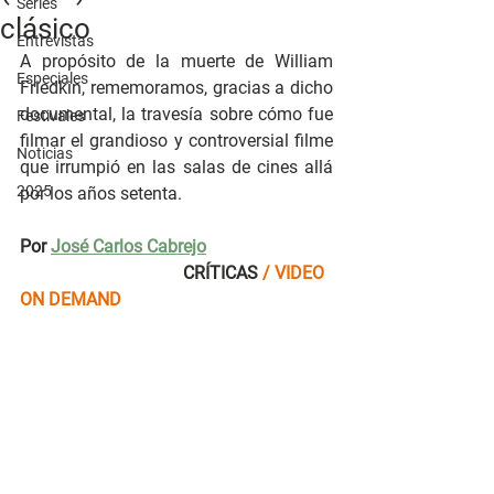
Series
clásico
Entrevistas
A propósito de la muerte de William 
Especiales
Friedkin, rememoramos, gracias a dicho 
documental, la travesía sobre cómo fue 
Festivales
filmar el grandioso y controversial filme 
Noticias
que irrumpió en las salas de cines allá 
2025
por los años setenta.
Por 
José Carlos Cabrejo
CRÍTICAS 
/ VIDEO 
ON DEMAND