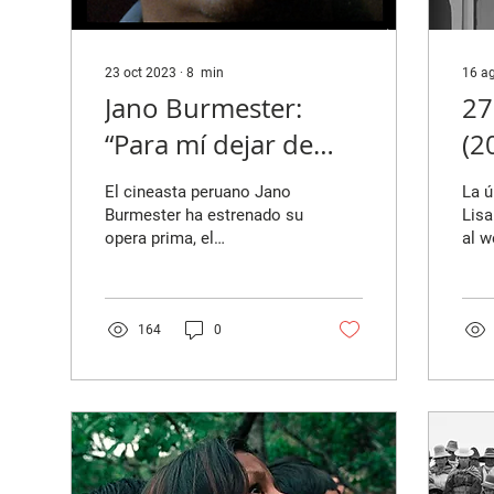
23 oct 2023
∙
8
min
16 a
Jano Burmester:
27
“Para mí dejar de
(2
hacer cine es estar
la
El cineasta peruano Jano
La ú
muerto en vida”
Burmester ha estrenado su
Lisa
opera prima, el
al w
largometraje documental
pero
Hogar, después de un
la f
proceso de filmación de...
por l
164
0