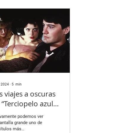
REVISTAS / CINE
 Juan Daniel
ández Molero, director
Punku" (2025). Fuente:
polibre cine José
os Cabrejo (JCC): El
vo del ojo me llamó
o la atención: tanto
érdida del ojo como el
adre subjetivo desde
r 2024
∙
5
min
s viajes a oscuras
 “Terciopelo azul”
986)
vamente podemos ver
antalla grande uno de
títulos más