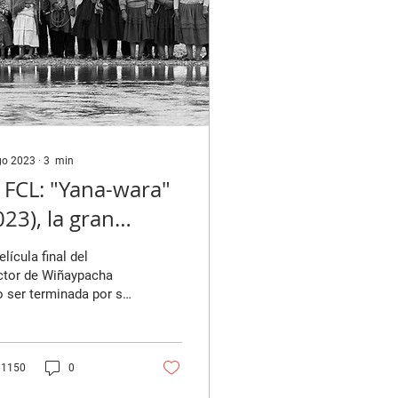
go 2023
∙
3
min
 FCL: "Yana-wara"
023), la gran
spedida de Óscar
elícula final del
tacora
ctor de Wiñaypacha
 ser terminada por su
 Tito Catacora. El
ltado es una obra que
ge muchos...
1150
0