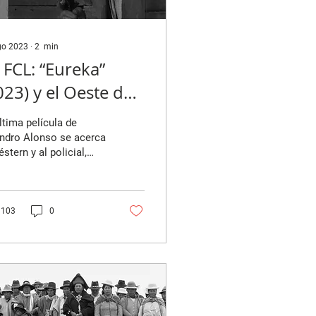
go 2023
∙
2
min
 FCL: “Eureka”
023) y el Oeste de
 angustia
ltima película de
ndro Alonso se acerca
éstern y al policial,
 para introducirnos en
e de sus personajes
a...
103
0