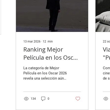
13 mar 2026
∙
12
min
22 o
Ranking Mejor
Vi
Película en los Oscar
"P
2026: ¿La edición
co
La categoría de Mejor
Con
más floja en años?
Fe
Película en los Oscar 2026
cine
revela una selección aún
de s
más irregular que en
infl
ediciones anteriores. Este
de s
ranking repasa de menor a
surr
mayor los diez títulos
Dav
134
0
nominados en este año,
Por José Carlos Cabrejo y
desde las propuestas más
Albe