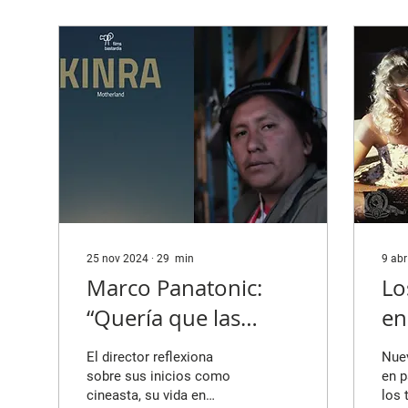
fallidas hasta las que,
ENT
excepcionalmente, se
PERUANO
encuentran entre las
Fern
mejores películas
de "
realizadas en tiempos
Tiem
recientes. "Sentimental
Carl
Value" (2025). Fuente:
moti
Lumiere Cinema Romford
much
Por José Carlos Cabrejo
la p
ESPECIALES /...
encu
la...
25 nov 2024
∙
29
min
9 ab
Marco Panatonic:
Lo
“Quería que las
en
personas
(1
El director reflexiona
Nue
quechuahablantes
sobre sus inicios como
en p
cineasta, su vida en
los 