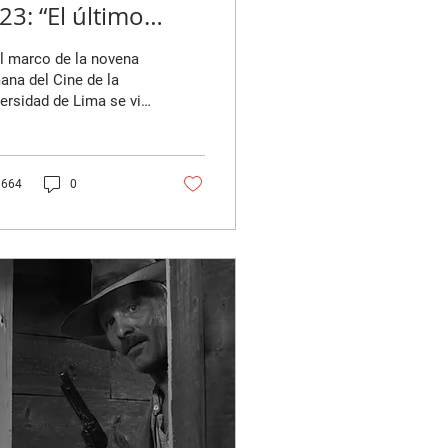
23: “El último
rano” (2023) y la
l marco de la novena
n)moralidad del
na del Cine de la
ersidad de Lima se vio
ne
ueva cinta de la
ctora francesa
erine Breillat. La...
664
0