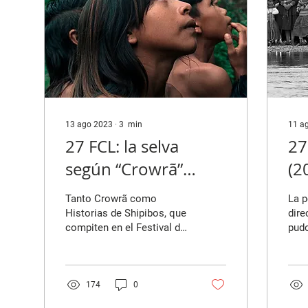
13 ago 2023
∙
3
min
11 a
27 FCL: la selva
27
según “Crowrã”
(2
(2023) e “Historias
de
Tanto Crowrã como
La p
de Shipibos” (2023)
Ca
Historias de Shipibos, que
dire
compiten en el Festival de
pudo
Cine de Lima, giran
tío,
alrededor de la selva.
resu
Ambas películas tienen...
reco
174
0