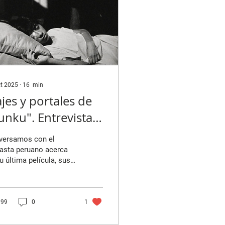
ct 2025
∙
16
min
ajes y portales de
unku". Entrevista
n Juan Daniel
versamos con el
rnández Molero.
asta peruano acerca
u última película, sus
uencias, los desafíos
us producciones, el
ealismo, su cinefilia,
id Lynch y mucho más.
99
0
1
rto Ríos