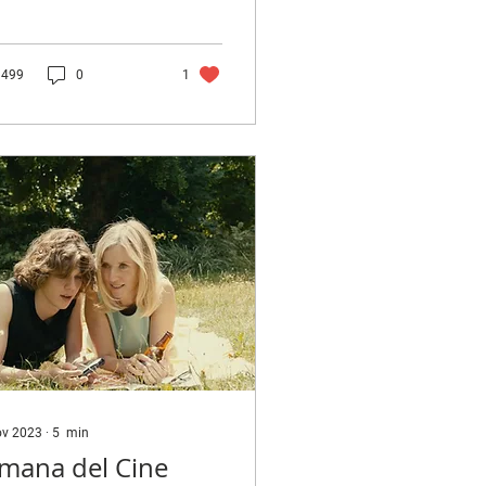
rtantes del realizador
d Lynch, que explora
anera misteriosa...
499
0
1
ov 2023
∙
5
min
mana del Cine