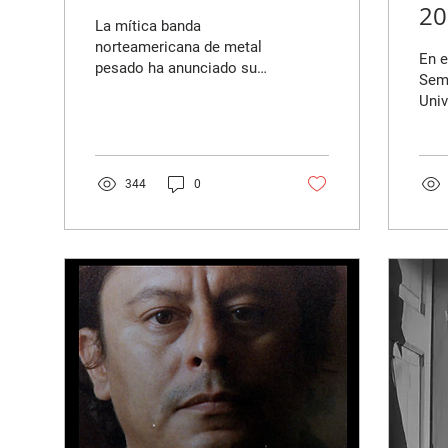
20
La mítica banda
ve
norteamericana de metal
En e
pesado ha anunciado su
(i
Sema
regreso al Perú para el año
Univ
ci
entrante. Por ello,
la n
recordamos las
dire
múltiples...
Cath
344
0