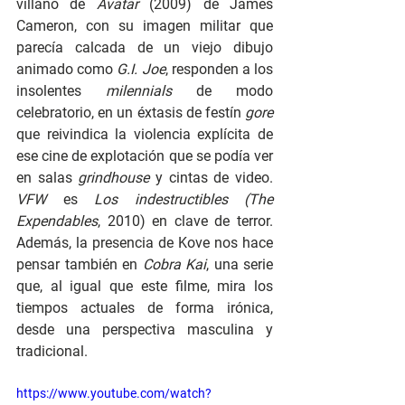
villano de 
Avatar 
(2009) de James 
Cameron, con su imagen militar que 
parecía calcada de un viejo dibujo 
animado como 
G.I. Joe
, responden a los 
insolentes 
milennials 
de modo 
celebratorio, en un éxtasis de festín 
gore 
que reivindica la violencia explícita de 
ese cine de explotación que se podía ver 
en salas 
grindhouse 
y cintas de video. 
VFW 
es 
Los indestructibles (The 
Expendables
, 2010) en clave de terror. 
Además, la presencia de Kove nos hace 
pensar también en 
Cobra Kai
, una serie 
que, al igual que este filme, mira los 
tiempos actuales de forma irónica, 
desde una perspectiva masculina y 
tradicional.   
https://www.youtube.com/watch?