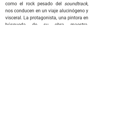
como el rock pesado del 
soundtrack
, 
nos conducen en un viaje alucinógeno y 
visceral. La protagonista, una pintora en 
búsqueda de su obra maestra, 
experimenta con su sexualidad y su 
vampirismo de manera tan intensa 
como salvaje. 
Bliss 
es una prueba de 
que estamos ante un director 
imprescindible en el panorama del terror 
contemporáneo. 
https://www.youtube.com/watch?
v=OI8fjr4Va7Q