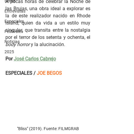
Series
A pocas horas de celebrar la Noche de 
las Brujas, una obra ideal a explorar es 
Entrevistas
la de este realizador nacido en Rhode 
Especiales
Island, quien da vida a un estilo muy 
singular, que transita entre la nostalgia 
Festivales
por el terror de los setenta y ochenta, el 
Noticias
body horror
 y la alucinación. 
2025
Por 
José Carlos Cabrejo
ESPECIALES / 
JOE BEGOS     
"Bliss" (2019). Fuente: FILMGRAB