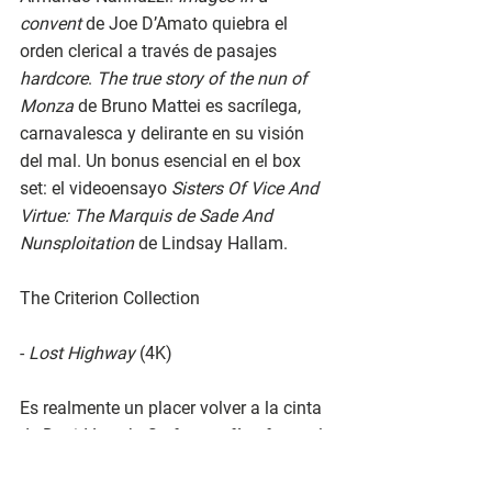
convent 
de Joe D’Amato quiebra el 
orden clerical a través de pasajes 
hardcore
. 
The true story of the nun of 
Monza 
de Bruno Mattei es sacrílega, 
carnavalesca y delirante en su visión 
del mal. Un bonus esencial en el box 
set: el videoensayo 
Sisters Of Vice And 
Virtue: The Marquis de Sade And 
Nunsploitation 
de Lindsay Hallam.
The Criterion Collection
- 
Lost Highway
 (4K)
Es realmente un placer volver a la cinta 
de David Lynch. Su fotografía afecta al 
film noir 
y ese tratamiento del sonido 
tan singular y característico del director 