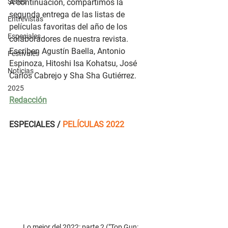
Series
A continuación, compartimos la 
segunda entrega de las listas de 
Entrevistas
películas favoritas del año de los 
Especiales
colaboradores de nuestra revista. 
Escriben Agustín Baella, Antonio 
Festivales
Espinoza, Hitoshi Isa Kohatsu, José 
Noticias
Carlos Cabrejo y Sha Sha Gutiérrez.
2025
Redacción
ESPECIALES / 
PELÍCULAS 2022  
Lo mejor del 2022: parte 2 ("Top Gun: 