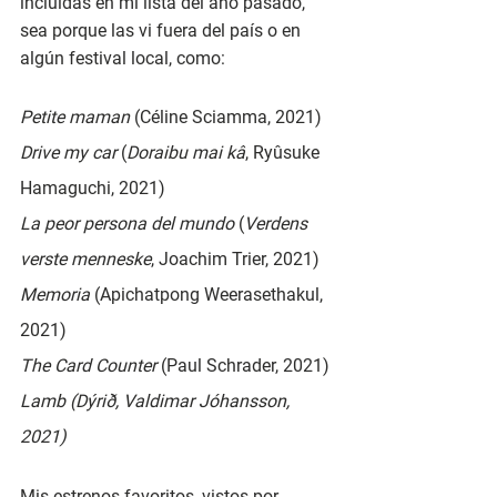
incluidas en mi lista del año pasado, 
sea porque las vi fuera del país o en 
algún festival local, como:
Petite maman 
(Céline Sciamma, 2021)
Drive my car
 (
Doraibu mai kâ
, Ryûsuke 
Hamaguchi, 2021)
La peor persona del mundo
 (
Verdens 
verste menneske
, Joachim Trier, 2021)
Memoria 
(Apichatpong Weerasethakul, 
2021)
The Card Counter
 (Paul Schrader, 2021)
Lamb (Dýrið, Valdimar Jóhansson, 
2021)
Mis estrenos favoritos, vistos por 