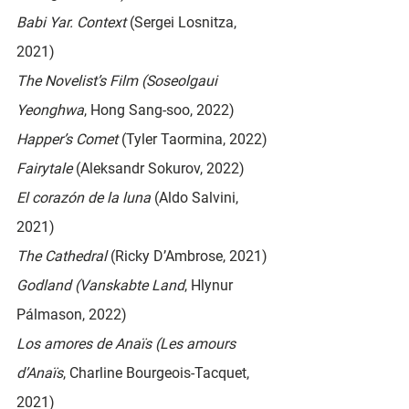
Babi Yar. Context 
(Sergei Losnitza, 
2021)
The Novelist’s Film (Soseolgaui 
Yeonghwa
, Hong Sang-soo, 2022)
Happer’s Comet 
(Tyler Taormina, 2022)
Fairytale 
(Aleksandr Sokurov, 2022)
El corazón de la luna 
(Aldo Salvini, 
2021)
The Cathedral 
(Ricky D’Ambrose, 2021)
Godland (Vanskabte Land
, Hlynur 
Pálmason, 2022)
Los amores de Anaïs (Les amours 
d’Anaïs
, Charline Bourgeois-Tacquet, 
2021)