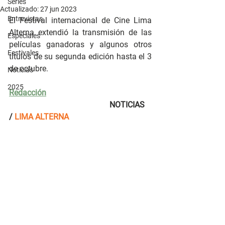
Series
Actualizado:
27 jun 2023
Entrevistas
El Festival internacional de Cine Lima 
Alterna extendió la transmisión 
de las 
Especiales
películas ganadoras y algunos otros 
Festivales
títulos de su segunda edición hasta el 3 
de octubre.
Noticias
2025
Redacción
					NOTICIAS 
/ 
LIMA ALTERNA